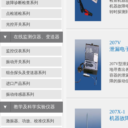
检查机器
故障诊断检查系列
机器故障
转时探测
点检巡检系列
阀体、曲
运转部
光控开关系列
在线监测仪器、变送器
207V
泄漏电
监控仪表系列
振动开关系列
207V型
地寻查出
组合探头及变送器系列
容器的泄
障的振动
进口产品系列
电，灵巧
维修...
振动传感器系列
教学及科学实验仪器
207X-1
机器故
激振器、功放、校准仪系列